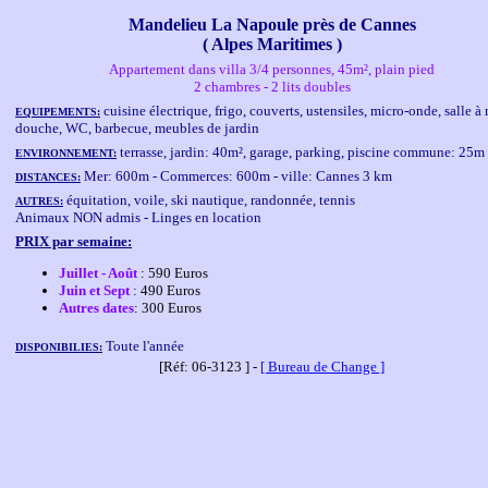
Mandelieu La Napoule près de Cannes
( Alpes Maritimes )
Appartement dans villa 3/4 personnes, 45m², plain pied
2 chambres - 2 lits doubles
cuisine électrique, frigo, couverts, ustensiles, micro-onde, salle 
EQUIPEMENTS:
douche, WC, barbecue, meubles de jardin
terrasse, jardin: 40m², garage, parking, piscine commune: 25
ENVIRONNEMENT:
Mer: 600m - Commerces: 600m - ville: Cannes 3 km
DISTANCES:
équitation, voile, ski nautique, randonnée, tennis
AUTRES:
Animaux NON admis - Linges en location
PRIX par semaine:
Juillet - Août
: 590 Euros
Juin et Sept
: 490 Euros
Autres dates
: 300 Euros
Toute l'année
DISPONIBILIES:
[Réf: 06-3123 ] -
[ Bureau de Change ]