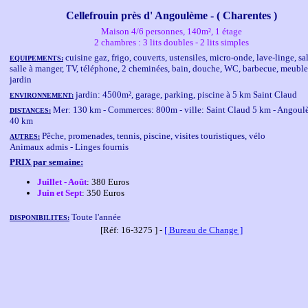
Cellefrouin près d' Angoulème - ( Charentes )
Maison 4/6 personnes, 140m², 1 étage
2 chambres : 3 lits doubles - 2 lits simples
cuisine gaz, frigo, couverts, ustensiles, micro-onde, lave-linge, sa
EQUIPEMENTS:
salle à manger, TV, téléphone, 2 cheminées, bain, douche, WC, barbecue, meuble
jardin
jardin: 4500m², garage, parking, piscine à 5 km Saint Claud
ENVIRONNEMENT:
Mer: 130 km - Commerces: 800m - ville: Saint Claud 5 km - Angoul
DISTANCES:
40 km
Pêche, promenades, tennis, piscine, visites touristiques, vélo
AUTRES:
Animaux admis - Linges fournis
PRIX par semaine:
Juillet - Août
: 380 Euros
Juin et Sept
: 350 Euros
Toute l'année
DISPONIBILITES:
[Réf: 16-3275 ] -
[ Bureau de Change ]