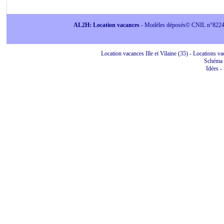
AL2H: Location vacances
- Modèles déposés© CNIL n°822415 
Location vacances Ille et Vilaine (35) - Locations vac
Schéma 
Idées
-