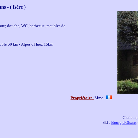
s - ( Isère )
e, four, douche, WC, barbecue, meubles de
noble 60 km - Alpes d'Huez 15km
Propriétaire:
Mme -
Chalet ap
Ski :
Bourg d'Oisans