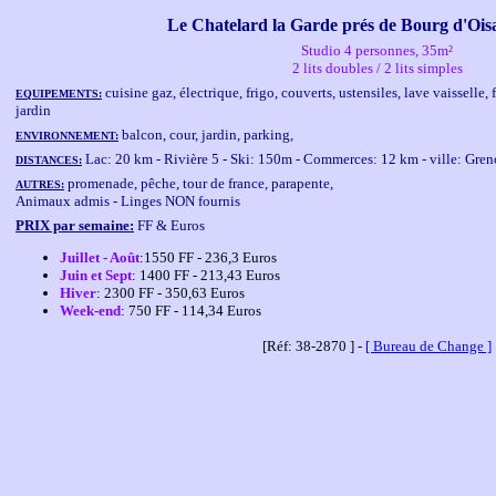
Le Chatelard la Garde prés de Bourg d'Oisan
Studio 4 personnes, 35m²
2 lits doubles / 2 lits simples
cuisine gaz, électrique, frigo, couverts, ustensiles, lave vaissell
EQUIPEMENTS:
jardin
balcon, cour, jardin, parking,
ENVIRONNEMENT:
Lac: 20 km - Rivière 5 - Ski: 150m - Commerces: 12 km - ville: Gre
DISTANCES:
promenade, pêche, tour de france, parapente,
AUTRES:
Animaux admis - Linges NON fournis
PRIX par semaine:
FF & Euros
Juillet - Août
:1550 FF - 236,3 Euros
Juin et Sept
: 1400 FF - 213,43 Euros
Hiver
: 2300 FF - 350,63 Euros
Week-end
: 750 FF - 114,34 Euros
[Réf: 38-2870 ] -
[ Bureau de Change ]