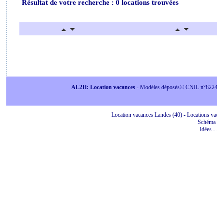
Résultat de votre recherche : 0 locations trouvées
AL2H: Location vacances
- Modèles déposés© CNIL n°822415 
Location vacances Landes (40) - Locations vac
Schéma 
Idées
-