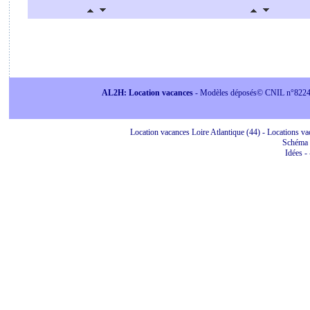
AL2H: Location vacances
- Modèles déposés© CNIL n°822415 
Location vacances Loire Atlantique (44) - Locations vac
Schéma 
Idées
-