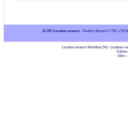
AL2H: Location vacances
- Modèles déposés© CNIL n°822415 
Location vacances Morbihan (56) - Locations vac
Schéma 
Idées
-