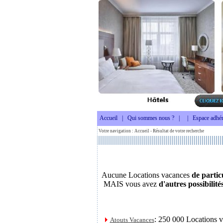
Accueil
|
Qui sommes nous ?
|
|
Espace adhér
Votre navigation :
Accueil
- Résultat de votre recherche
Aucune Locations vacances
de partic
MAIS vous avez
d'autres possibilité
: 250 000 Locations 
Atouts Vacances