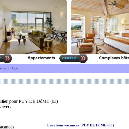
ents
|
Aide
ulier
pour PUY DE DôME (63)
s
avec:
Locations vacances PUY DE DôME (63)
vacances