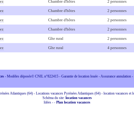
ez
Chambre d'hôtes
2 personnes
ez
Chambre d'hôtes
2 personnes
ez
Chambre d'hôtes
2 personnes
ez
Chambre d'hôtes
2 personnes
ez
Gîte rural
2 personnes
ez
Gîte rural
4 personnes
ces
- Modèles déposés© CNIL n°822415 - Garantie de location louée - Assurance annulation -
énées Atlantiques (64) - Locations vacances Pyrénées Atlantiques (64) - location vacances et l
Schéma du site:
location vacances
Idées
-
-
Plan location vacances