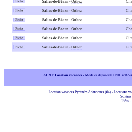
Salies-de-Béarn
-
Orthez
Cha
Fiche
Salies-de-Béarn
-
Orthez
Cha
Fiche
Salies-de-Béarn
-
Orthez
Cha
Fiche
Salies-de-Bearn
-
Orthez
Cha
Fiche
Salies-de-Béarn
-
Orthez
Gîte
Fiche
Salies-de-Béarn
-
Orthez
Gîte
Fiche
AL2H: Location vacances
- Modèles déposés© CNIL n°822415 
Location vacances Pyrénées Atlantiques (64) - Locations vac
Schéma 
Idées
-