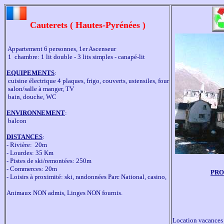
Cauterets ( Hautes-Pyrénées )
 Appartement 6 personnes, 1er Ascenseur

 1  chambre: 1 lit double - 3 lits simples - canapé-lit

EQUIPEMENTS
:

 cuisine électrique 4 plaques, frigo, couverts, ustensiles, four

 salon/salle à manger, TV

 bain, douche, WC

ENVIRONNEMENT
:

 balcon

DISTANCES
:

- Rivière:  20m

- Lourdes: 35 Km

- Pistes de ski/remontées: 250m

- Commerces: 20m

PRO
- Loisirs à proximité: ski, randonnées Parc National, casino,

Animaux NON admis, Linges NON fournis.
