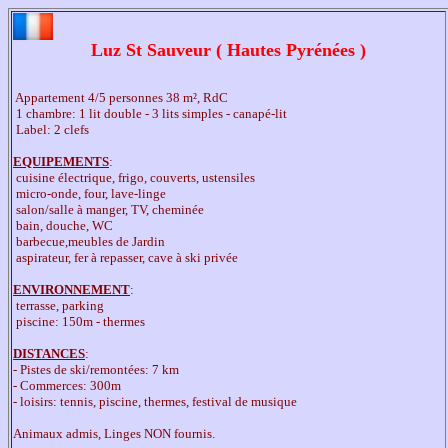
Luz St Sauveur ( Hautes Pyrénées )
 Appartement 4/5 personnes 38 m², RdC

 1 chambre: 1 lit double - 3 lits simples - canapé-lit

 Label: 2 clefs

EQUIPEMENTS
:

 cuisine électrique, frigo, couverts, ustensiles

 micro-onde, four, lave-linge

 salon/salle à manger, TV, cheminée

 bain, douche, WC

 barbecue,meubles de Jardin

 aspirateur, fer à repasser, cave à ski privée

ENVIRONNEMENT
:

 terrasse, parking

 piscine: 150m - thermes

DISTANCES
:

- Pistes de ski/remontées: 7 km

- Commerces: 300m

- loisirs: tennis, piscine, thermes, festival de musique

Animaux admis, Linges NON fournis.
