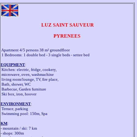
 LUZ SAINT SAUVEUR
 PYRENEES 
 Apartment 4/5 persons 38 m² groundfloor

 1 Bedrooms: 1 double bed - 3 single beds - settee bed

EQUIPMENT
:

 Kitchen: electric, fridge, cookery, 

 microwave, oven, washmachine

 living room/lounge, TV, fire place,

 Bath, shower, WC

 Barbecue, Garden furniture

 Ski box, iron, hoover

ENVIRONMENT
:

 Terrace, parking

 Swimming pool: 150m, Spa

KM
:

- mountain / ski: 7 km

- shops: 300m
