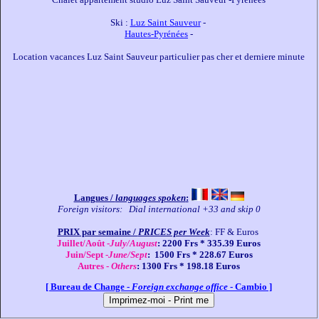
Ski : 
Luz Saint Sauveur
Hautes-Pyrénées
Location vacances Luz Saint Sauveur particulier pas cher et derniere minute

Langues / 
languages spoken
:
Foreign visitors:   Dial international +33 and skip 0
PRIX par semaine / 
PRICES per Week
Juillet/Août -
July/August
Juin/Sept -
June/Sept
Autres - 
Others
[ Bureau de Change -
Foreign exchange office
- Cambio ]