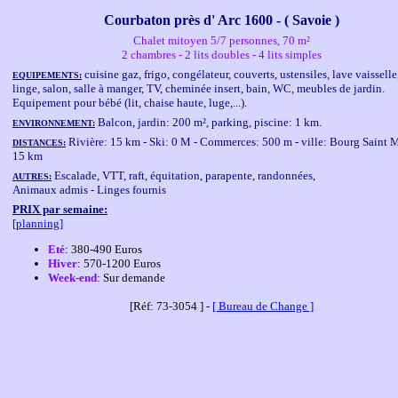
Courbaton près d' Arc 1600 - ( Savoie )
Chalet mitoyen 5/7 personnes, 70 m²
2 chambres - 2 lits doubles - 4 lits simples
cuisine gaz, frigo, congélateur, couverts, ustensiles, lave vaisselle
EQUIPEMENTS:
linge, salon, salle à manger, TV, cheminée insert, bain, WC, meubles de jardin.
Equipement pour bébé (lit, chaise haute, luge,...).
Balcon, jardin: 200 m², parking, piscine: 1 km.
ENVIRONNEMENT:
Rivière: 15 km - Ski: 0 M - Commerces: 500 m - ville: Bourg Saint 
DISTANCES:
15 km
Escalade, VTT, raft, équitation, parapente, randonnées,
AUTRES:
Animaux admis - Linges fournis
PRIX par semaine:
[planning]
Eté
: 380-490 Euros
Hiver
: 570-1200 Euros
Week-end
: Sur demande
[Réf: 73-3054 ] -
[ Bureau de Change ]