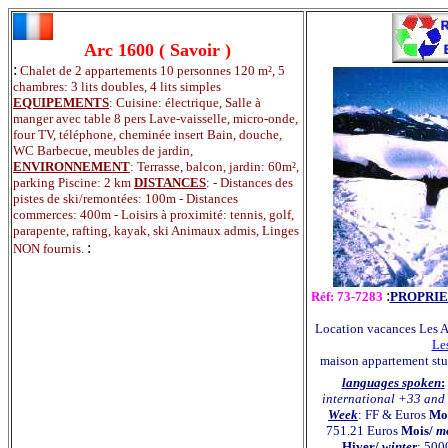
Arc 1600 ( Savoir )
:
Chalet de 2 appartements 10 personnes 120 m², 5
chambres: 3 lits doubles, 4 lits simples
EQUIPEMENTS
: Cuisine: électrique, Salle à
manger avec table 8 pers Lave-vaisselle, micro-onde,
four TV, téléphone, cheminée insert Bain, douche,
WC Barbecue, meubles de jardin,
ENVIRONNEMENT
: Terrasse, balcon, jardin: 60m²,
parking Piscine: 2 km
DISTANCES
: - Distances des
pistes de ski/remontées: 100m - Distances
commerces: 400m - Loisirs à proximité: tennis, golf,
parapente, rafting, kayak, ski Animaux admis, Linges
:
NON fournis.
:
Réf: 73-7283
PROPRIE
Location vacances Les Ar
Le
maison appartement stu
languages spoken
:
international +33 and 
Week
: FF & Euros
Mo
751.21 Euros
Mois/
mo
Hiver/
winter
: 500