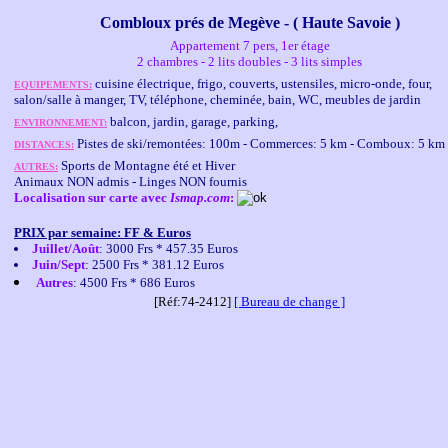
Combloux prés de Megève - ( Haute Savoie )
Appartement 7 pers, 1er étage
2 chambres - 2 lits doubles - 3 lits simples
cuisine électrique, frigo, couverts, ustensiles, micro-onde, four,
EQUIPEMENTS:
salon/salle à manger, TV, téléphone, cheminée, bain, WC, meubles de jardin
balcon, jardin, garage, parking,
ENVIRONNEMENT:
Pistes de ski/remontées: 100m - Commerces: 5 km - Comboux: 5 km
DISTANCES:
Sports de Montagne été et Hiver
AUTRES:
Animaux NON admis - Linges NON fournis
Localisation sur carte avec
Ismap.com
:
PRIX par semaine
: FF & Euros
Juillet/Août
: 3000 Frs * 457.35 Euros
Juin/Sept
: 2500 Frs * 381.12 Euros
Autres
: 4500 Frs * 686 Euros
[Réf:74-2412]
[ Bureau de change ]