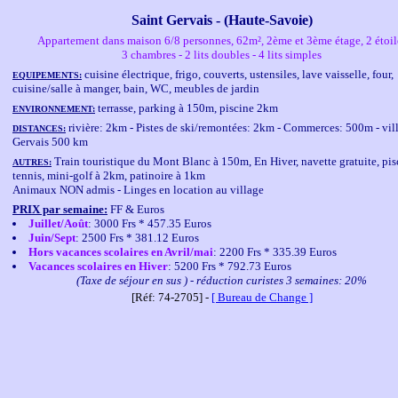
Saint Gervais - (Haute-Savoie)
Appartement dans maison 6/8 personnes, 62m², 2ème et 3ème étage, 2 étoil
3 chambres - 2 lits doubles - 4 lits simples
cuisine électrique, frigo, couverts, ustensiles, lave vaisselle, four,
EQUIPEMENTS:
cuisine/salle à manger, bain, WC, meubles de jardin
terrasse, parking à 150m, piscine 2km
ENVIRONNEMENT:
rivière: 2km - Pistes de ski/remontées: 2km - Commerces: 500m - vill
DISTANCES:
Gervais 500 km
Train touristique du Mont Blanc à 150m, En Hiver, navette gratuite, pis
AUTRES:
tennis, mini-golf à 2km, patinoire à 1km
Animaux NON admis - Linges en location au village
PRIX par semaine:
FF & Euros
Juillet/Août
: 3000 Frs * 457.35 Euros
Juin/Sept
: 2500 Frs * 381.12 Euros
Hors vacances scolaires en Avril/mai
: 2200 Frs * 335.39 Euros
Vacances scolaires en Hiver
: 5200 Frs * 792.73 Euros
(Taxe de séjour en sus ) - réduction curistes 3 semaines: 20%
[Réf: 74-2705] -
[ Bureau de Change ]