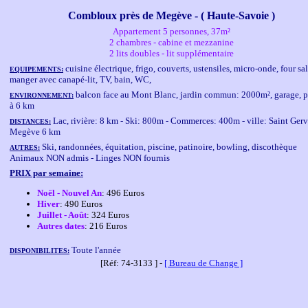
Combloux près de Megève - ( Haute-Savoie )
Appartement 5 personnes, 37m²
2 chambres - cabine et mezzanine
2 lits doubles - lit supplémentaire
cuisine électrique, frigo, couverts, ustensiles, micro-onde, four sal
EQUIPEMENTS:
manger avec canapé-lit, TV, bain, WC,
balcon face au Mont Blanc, jardin commun: 2000m², garage, p
ENVIRONNEMENT:
à 6 km
Lac, rivière: 8 km - Ski: 800m - Commerces: 400m - ville: Saint Gerv
DISTANCES:
Megève 6 km
Ski, randonnées, équitation, piscine, patinoire, bowling, discothèque
AUTRES:
Animaux NON admis - Linges NON fournis
PRIX par semaine:
Noël - Nouvel An
: 496 Euros
Hiver
: 490 Euros
Juillet - Août
: 324 Euros
Autres dates
: 216 Euros
Toute l'année
DISPONIBILITES:
[Réf: 74-3133 ] -
[ Bureau de Change ]