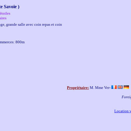
e Savoie )
étoiles
aires
inge, grande salle avec coin repas et coin
 Commerces: 800m
Propriétaire:
M. Mme Ver-
Forei
Location 