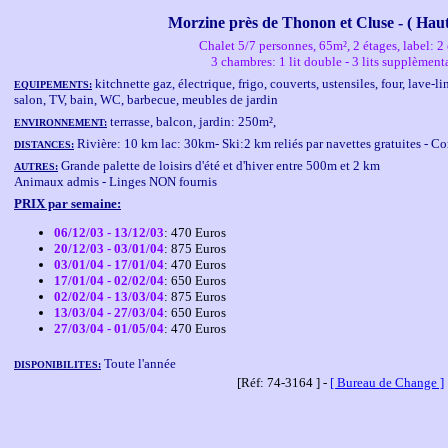
Morzine près de Thonon et Cluse - ( Haut
Chalet 5/7 personnes, 65m², 2 étages, label: 2 
3 chambres: 1 lit double - 3 lits supplèment
kitchnette gaz, électrique, frigo, couverts, ustensiles, four, lave-l
EQUIPEMENTS:
salon, TV, bain, WC, barbecue, meubles de jardin
terrasse, balcon, jardin: 250m²,
ENVIRONNEMENT:
Rivière: 10 km lac: 30km- Ski:2 km reliés par navettes gratuites -
DISTANCES:
Grande palette de loisirs d'été et d'hiver entre 500m et 2 km
AUTRES:
Animaux admis - Linges NON fournis
PRIX par semaine:
06/12/03 - 13/12/03
: 470 Euros
20/12/03 - 03/01/04
: 875 Euros
03/01/04 - 17/01/04
: 470 Euros
17/01/04 - 02/02/04
: 650 Euros
02/02/04 - 13/03/04
: 875 Euros
13/03/04 - 27/03/04
: 650 Euros
27/03/04 - 01/05/04
: 470 Euros
Toute l'année
DISPONIBILITES:
[Réf: 74-3164 ] -
[ Bureau de Change ]