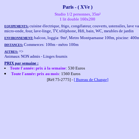
Paris - ( XVe )
Studio 1/2 personnes, 35m²
1 lit double 160x200
cuisine électrique, frigo, congélateur, couverts, ustensiles, lave va
EQUIPEMENTS:
micro-onde, four, lave-linge, TV, téléphone, Hifi, bain, WC, meubles de jardin
balcon, loggia: 9m², Metro Montparnasse 100m, piscine: 400
ENVIRONNEMENT:
Commerces: 100m - métro 100m
DISTANCES:
=>
AUTRES:
Animaux NON admis - Linges fournis
PRIX par semaine :
Toute l'année: prix à la semaine
: 530 Euros
Toute l'année: prix au mois
: 1560 Euros
[Réf:75-2775] -
[ Bureau de Change]