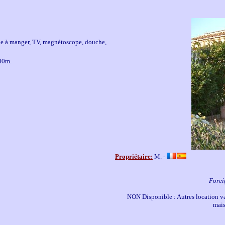
salle à manger, TV, magnétoscope, douche,
 40m.
Propriétaire:
M. -
Forei
NON Disponible : Autres location va
mais