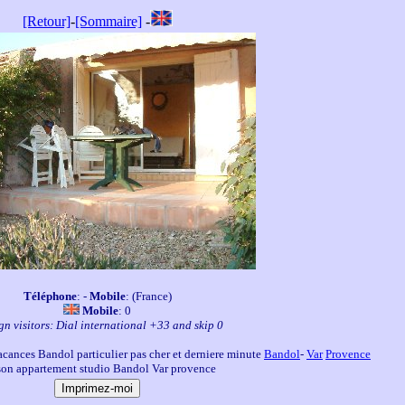
[Retour]
-
[Sommaire]
-
Téléphone
: -
Mobile
: (France)
Mobile
: 0
gn visitors: Dial international +33 and skip 0
cances Bandol particulier pas cher et derniere minute
Bandol
-
Var
Provence
on appartement studio Bandol Var provence