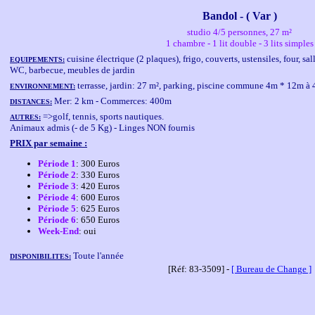
Bandol - ( Var )
studio 4/5 personnes, 27 m²
1 chambre - 1 lit double - 3 lits simples
cuisine électrique (2 plaques), frigo, couverts, ustensiles, four, 
EQUIPEMENTS:
WC, barbecue, meubles de jardin
terrasse, jardin: 27 m², parking, piscine commune 4m * 12m à
ENVIRONNEMENT:
Mer: 2 km - Commerces: 400m
DISTANCES:
=>golf, tennis, sports nautiques.
AUTRES:
Animaux admis (- de 5 Kg) - Linges NON fournis
PRIX par semaine :
Période 1
: 300 Euros
Période 2
: 330 Euros
Période 3
: 420 Euros
Période 4
: 600 Euros
Période 5
: 625 Euros
Période 6
: 650 Euros
Week-End
: oui
Toute l'année
DISPONIBILITES:
[Réf: 83-3509] -
[ Bureau de Change ]