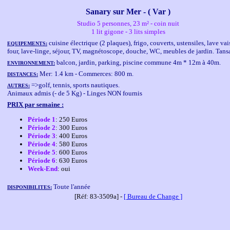
Sanary sur Mer - ( Var )
Studio 5 personnes, 23 m² - coin nuit
1 lit gigone - 3 lits simples
cuisine électrique (2 plaques), frigo, couverts, ustensiles, lave vai
EQUIPEMENTS:
four, lave-linge, séjour, TV, magnétoscope, douche, WC, meubles de jardin. Tansa
balcon, jardin, parking, piscine commune 4m * 12m à 40m.
ENVIRONNEMENT:
Mer: 1.4 km - Commerces: 800 m.
DISTANCES:
=>golf, tennis, sports nautiques.
AUTRES:
Animaux admis (- de 5 Kg) - Linges NON fournis
PRIX par semaine :
Période 1
: 250 Euros
Période 2
: 300 Euros
Période 3
: 400 Euros
Période 4
: 580 Euros
Période 5
: 600 Euros
Période 6
: 630 Euros
Week-End
: oui
Toute l'année
DISPONIBILITES:
[Réf: 83-3509a] -
[ Bureau de Change ]