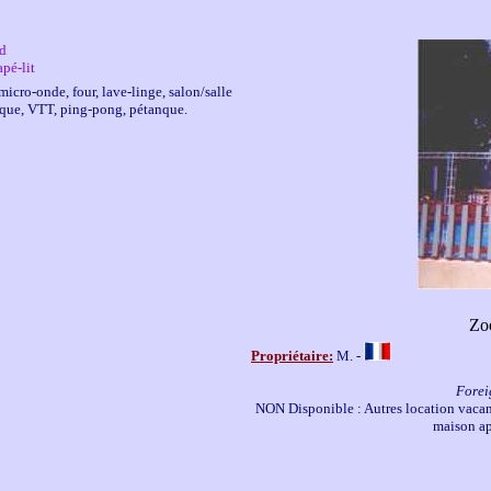
ed
apé-lit
 micro-onde, four, lave-linge, salon/salle
ique, VTT, ping-pong, pétanque.
Zo
Propriétaire:
M. -
Forei
NON Disponible : Autres location vacan
maison ap