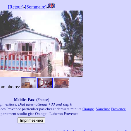
[Retour]
-
[Sommaire]
-
om photos:
Mobile
:
Fax
: (France)
gn visitors: Dial international +33 and skip 0
ces Provence particulier pas cher et derniere minute
Orange
-
Vaucluse
Provence
partement studio gite Orange - Luberon Provence