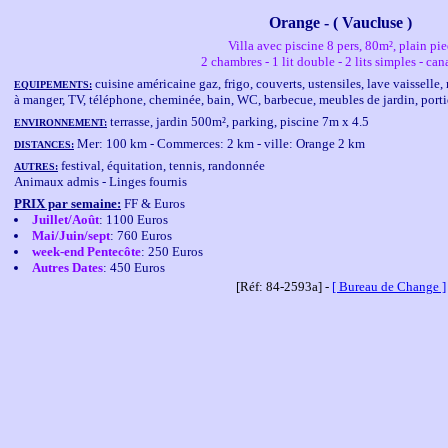
Orange - ( Vaucluse )
Villa avec piscine 8 pers, 80m², plain pi
2 chambres - 1 lit double - 2 lits simples - can
cuisine américaine gaz, frigo, couverts, ustensiles, lave vaisselle,
EQUIPEMENTS:
à manger, TV, téléphone, cheminée, bain, WC, barbecue, meubles de jardin, port
terrasse, jardin 500m², parking, piscine 7m x 4.5
ENVIRONNEMENT:
Mer: 100 km - Commerces: 2 km - ville: Orange 2 km
DISTANCES:
festival, équitation, tennis, randonnée
AUTRES:
Animaux admis - Linges fournis
PRIX par semaine:
FF & Euros
Juillet/Août
: 1100 Euros
Mai/Juin/sept
: 760 Euros
week-end Pentecôte
: 250 Euros
Autres Dates
: 450 Euros
[Réf: 84-2593a] -
[ Bureau de Change ]