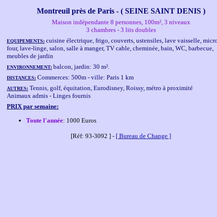
Montreuil près de Paris - ( SEINE SAINT DENIS )
Maison indépendante 8 personnes, 100m², 3 niveaux
3 chambres - 3 lits doubles
cuisine électrique, frigo, couverts, ustensiles, lave vaisselle, mic
EQUIPEMENTS:
four, lave-linge, salon, salle à manger, TV cable, cheminée, bain, WC, barbecue,
meubles de jardin
balcon, jardin: 30 m².
ENVIRONNEMENT:
Commerces: 500m - ville: Paris 1 km
DISTANCES:
Tennis, golf, équitation, Eurodisney, Roissy, métro à proximité
AUTRES:
Animaux admis - Linges fournis
PRIX par semaine:
Toute l'année
: 1000 Euros
[Réf: 93-3092 ] -
[ Bureau de Change ]