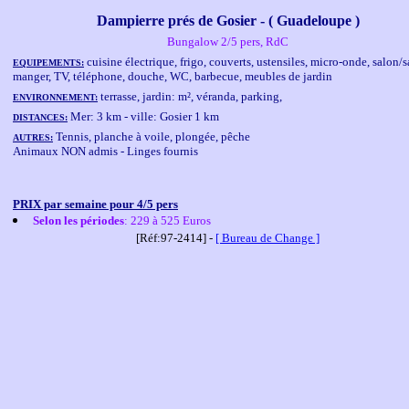
Dampierre prés de Gosier - ( Guadeloupe )
Bungalow 2/5 pers, RdC
cuisine électrique, frigo, couverts, ustensiles, micro-onde, salon/s
EQUIPEMENTS:
manger, TV, téléphone, douche, WC, barbecue, meubles de jardin
terrasse, jardin: m², véranda, parking,
ENVIRONNEMENT:
Mer: 3 km - ville: Gosier 1 km
DISTANCES:
Tennis, planche à voile, plongée, pêche
AUTRES:
Animaux NON admis - Linges fournis
PRIX par semaine pour 4/5 pers
Selon les périodes
: 229 à 525 Euros
[Réf:97-2414] -
[ Bureau de Change ]