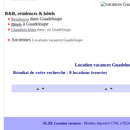
B&B, résidences & hôtels
dans Guadeloupe
Residences
à Guadeloupe
Hôtels
Chambres hôtes
dans / en Guadeloupe
Anciennes
Locations vacances Guadeloupe
Location vacances Guadelou
Résultat de votre recherche : 0 locations trouvées
AL2H: Location vacances
- Modèles déposés© CNIL n°822415 