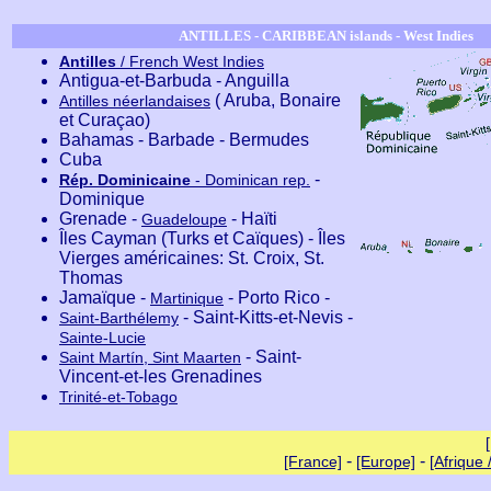
ANTILLES - CARIBBEAN islands - West Indies
Antilles
/ French West Indies
Antigua-et-Barbuda - Anguilla
( Aruba, Bonaire
Antilles néerlandaises
et Curaçao)
Bahamas - Barbade - Bermudes
Cuba
-
Rép. Dominicaine
- Dominican rep.
Dominique
Grenade -
- Haïti
Guadeloupe
Îles Cayman (Turks et Caïques) - Îles
Vierges américaines: St. Croix, St.
Thomas
Jamaïque -
- Porto Rico -
Martinique
- Saint-Kitts-et-Nevis -
Saint-Barthélemy
Sainte-Lucie
- Saint-
Saint Martín, Sint Maarten
Vincent-et-les Grenadines
Trinité-et-Tobago
-
-
[France]
[Europe]
[Afrique /