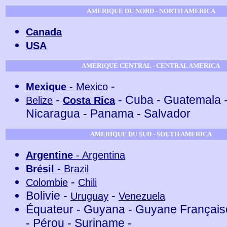
AMERIQUE DU NORD - NORTH AMERICA
Canada
USA
AMERIQUE CENTRAL - CENTRAL AMERICA
-
Mexique
- Mexico
-
- Cuba - Guatemala 
Belize
Costa Rica
Nicaragua - Panama - Salvador
AMERIQUE DU SUD - SOUTH AMERICA
Argentine
- Argentina
Brésil
- Brazil
-
Colombie
Chili
Bolivie -
-
Uruguay
Venezuela
Équateur - Guyana - Guyane Français
- Pérou - Suriname -