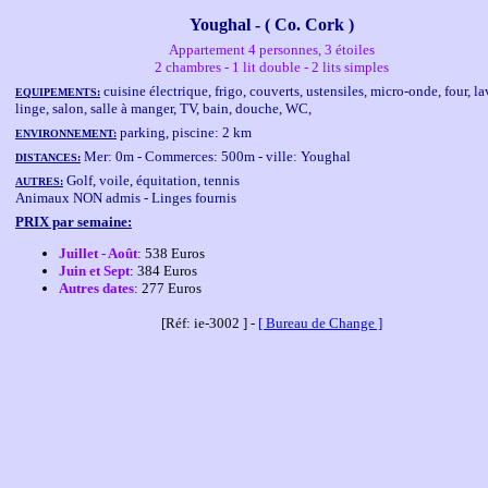
Youghal - ( Co. Cork )
Appartement 4 personnes, 3 étoiles
2 chambres - 1 lit double - 2 lits simples
cuisine électrique, frigo, couverts, ustensiles, micro-onde, four, la
EQUIPEMENTS:
linge, salon, salle à manger, TV, bain, douche, WC,
parking, piscine: 2 km
ENVIRONNEMENT:
Mer: 0m - Commerces: 500m - ville: Youghal
DISTANCES:
Golf, voile, équitation, tennis
AUTRES:
Animaux NON admis - Linges fournis
PRIX par semaine:
Juillet - Août
: 538 Euros
Juin et Sept
: 384 Euros
Autres dates
: 277 Euros
[Réf: ie-3002 ] -
[ Bureau de Change ]