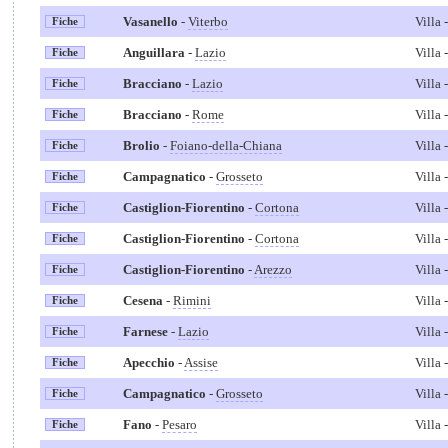
Vasanello
-
Viterbo
Villa
Fiche
Anguillara
-
Lazio
Villa
Fiche
Bracciano
-
Lazio
Villa
Fiche
Bracciano
-
Rome
Villa
Fiche
Brolio
-
Foiano-della-Chiana
Villa
Fiche
Campagnatico
-
Grosseto
Villa
Fiche
Castiglion-Fiorentino
-
Cortona
Villa
Fiche
Castiglion-Fiorentino
-
Cortona
Villa
Fiche
Castiglion-Fiorentino
-
Arezzo
Villa
Fiche
Cesena
-
Rimini
Villa
Fiche
Farnese
-
Lazio
Villa
Fiche
Apecchio
-
Assise
Villa
Fiche
Campagnatico
-
Grosseto
Villa
Fiche
Fano
-
Pesaro
Villa
Fiche