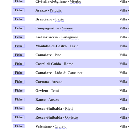
Civitella-d-Agliano
-
Viterbo
Villa
Fiche
Arezzo
-
Perugia
Villa
Fiche
Bracciano
-
Lazio
Villa
Fiche
Campagnatico
-
Sienne
Villa
Fiche
La-Borraccia
-
Garfagnana
Villa
Fiche
Montalto-di-Castro
-
Lazio
Villa
Fiche
Camaiore
-
Pise
Villa
Fiche
Castel-di-Guido
-
Rome
Villa
Fiche
Camaiore
-
Lido-di-Camaiore
Villa
Fiche
Cortona
-
Arezzo
Villa
Fiche
Orvieto
-
Terni
Villa
Fiche
Ranco
-
Arezzo
Villa
Fiche
Rocca-Sinibalda
-
Rieti
Villa
Fiche
Rocca-Sinibalda
-
Orvietto
Villa
Fiche
Valentano
-
Orvieto
Villa
Fiche