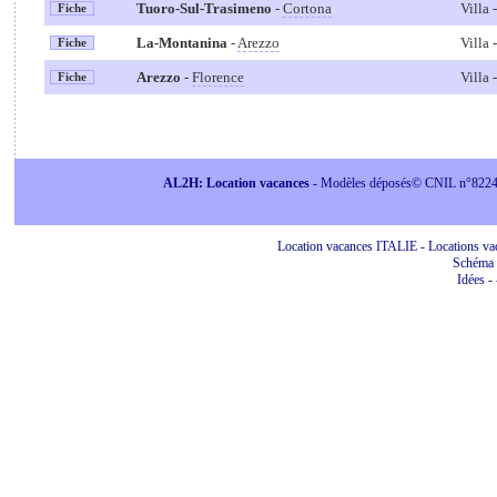
Tuoro-Sul-Trasimeno
-
Cortona
Villa
Fiche
La-Montanina
-
Arezzo
Villa
Fiche
Arezzo
-
Florence
Villa
Fiche
AL2H: Location vacances
- Modèles déposés© CNIL n°822415 
Location vacances ITALIE - Locations vac
Schéma 
Idées
-