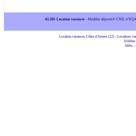
AL2H: Location vacances
- Modèles déposés© CNIL n°822415 
Location vacances Côtes d Armor (22) - Locations vac
Schéma 
Idées
-