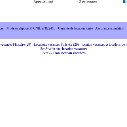
Appartement
3 personnes
ces
- Modèles déposés© CNIL n°822415 - Garantie de location louée - Assurance annulation -
vacances Finistère (29) - Locations vacances Finistère (29) - location vacances et locations de 
Schéma du site:
location vacances
Idées
-
-
Plan location vacances