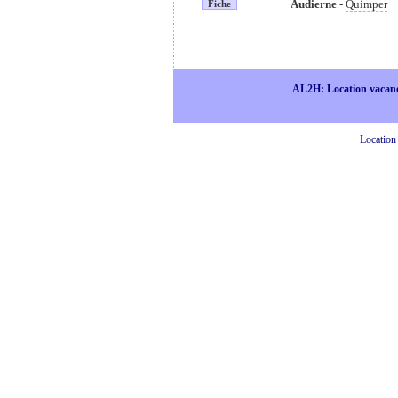
Audierne
-
Quimper
Fiche
AL2H: Location vacan
Location 