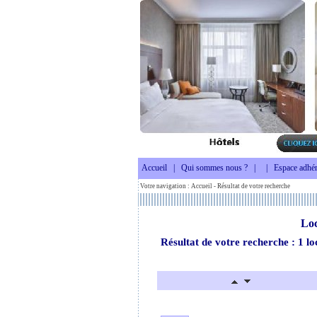
Accueil
|
Qui sommes nous ?
|
|
Espace adhér
Votre navigation :
Accueil
- Résultat de votre recherche
Loc
Résultat de votre recherche : 1 lo