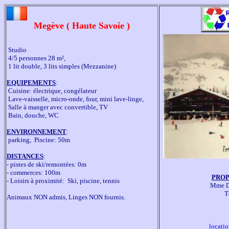
Megève ( Haute Savoie )
 Studio

 4/5 personnes 28 m²,

 1 lit double, 3 lits simples (Mezzanine)

EQUIPEMENTS
:

 Cuisine: électrique, congélateur

 Lave-vaisselle, micro-onde, four, mini lave-linge,

 Salle à manger avec convertible, TV

 Bain, douche, WC

ENVIRONNEMENT
:

 parking,  Piscine: 50m

DISTANCES
:

- pistes de ski/remontées: 0m

- commerces: 100m

PROP
- Loisirs à proximité:  Ski, piscine, tennis

Mme D
T
Animaux NON admis, Linges NON fournis.

locati