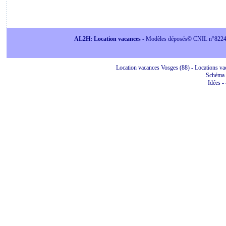
AL2H: Location vacances
- Modèles déposés© CNIL n°822415 
Location vacances Vosges (88) - Locations vac
Schéma 
Idées
-