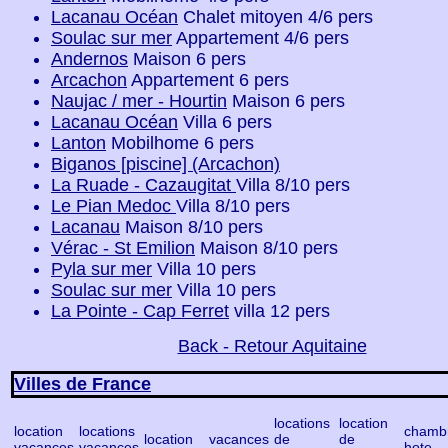
Lacanau Océan
Chalet mitoyen 4/6 pers
Soulac sur mer
Appartement 4/6 pers
Andernos
Maison 6 pers
Arcachon
Appartement 6 pers
Naujac / mer - Hourtin
Maison 6 pers
Lacanau Océan
Villa 6 pers
Lanton
Mobilhome 6 pers
Biganos [piscine] (Arcachon)
La Ruade - Cazaugitat
Villa 8/10 pers
Le Pian Medoc
Villa 8/10 pers
Lacanau
Maison 8/10 pers
Vérac - St Emilion
Maison 8/10 pers
Pyla sur mer
Villa 10 pers
Soulac sur mer
Villa 10 pers
La Pointe - Cap Ferret
villa 12 pers
Back - Retour Aquitaine
Villes de France
locations
location
location
locations
chamb
location
vacances
de
de
vacances
vacances
hote