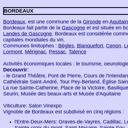
BORDEAUX
Bordeaux
, est une commune de la
Gironde
en
Aquitai
Bordeaux fait partie de la
Gascogne
et est située en b
Landes de Gascogne
. Bordeaux est considérée comm
capitales mondiales du vin.
Communes limitophes :
Bègles
,
Blanquefort
,
Cenon
,
L
Lormont
,
Mérignac
,
Pessac
,
Talence
Activités économiques locales : le tourisme, oeunologi
Decouvrir
:
- le Grand Théâtre, Pont de Pierre, Cours de l'Intenda
Cathédrale Saint-André, Tour Pey-Berland, Église Sain
La rue Sainte-Catherine, Place de la Victoire, Basilique
Seurin, Musée des beaux-arts et Musée d'Aquitaine
Viticulture: Salon Vinexpo
Vignoble de Bordeaux est subdivisé en cinq régions :
l'Entre-Deux-Mers: Graves-de-Vayres, Cadillac, L
Sainte-croix-du-mont, Saint-Macaire, Sainte-Foy