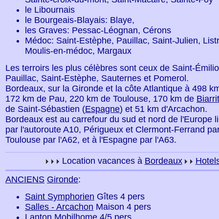
le Libournais
le Bourgeais-Blayais: Blaye,
les Graves: Pessac-Léognan, Cérons
Médoc: Saint-Estèphe, Pauillac, Saint-Julien, Lis
Moulis-en-médoc, Margaux
Les terroirs les plus célèbres sont ceux de Saint-Émilio
Pauillac, Saint-Estèphe, Sauternes et Pomerol.
Bordeaux, sur la Gironde et la côte Atlantique à 498 
172 km de Pau, 220 km de Toulouse, 170 km de
Biarri
de Saint-Sébastien (
Espagne
) et 51 km d'Arcachon.
Bordeaux est au carrefour du sud et nord de l'Europe l
par l'autoroute A10, Périgueux et Clermont-Ferrand par
Toulouse par l'A62, et à l'Espagne par l'A63.
Location vacances à
Bordeaux
Hotel
ANCIENS
Gironde
:
Saint Symphorien
Gîtes 4 pers
Salles - Arcachon
Maison 4 pers
Lanton
Mobilhome 4/5 pers