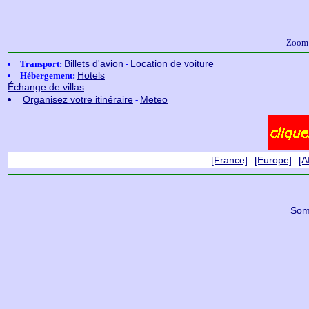
Zoom
Billets d'avion
Location de voiture
Transport:
-
Hotels
Hébergement:
Échange de villas
Organisez votre itinéraire
Meteo
-
[France]
[Europe]
[A
-
-
Som