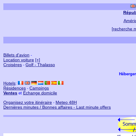
Répub
Améri
[recherche mu
Billets d'avion
-
Location voiture
[+]
Croisères
Golf - Thalasso
-
Héberge
Hotels
:
Résidences
Campings
-
Ventes
Échange domicile
et
Organisez votre itinéraire
Meteo 48H
-
Dernières minutes / Bonnes affaires - Last minute offers