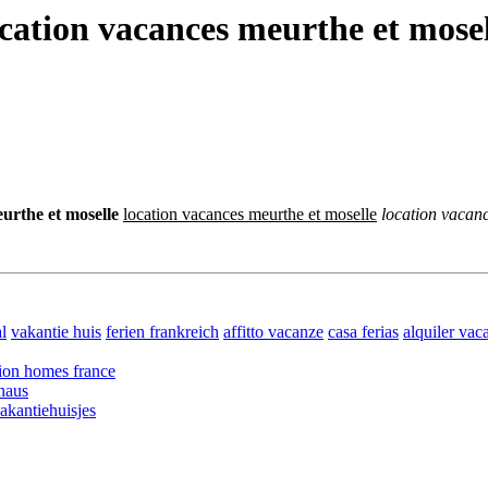
ocation vacances meurthe et mosel
urthe et moselle
location vacances meurthe et moselle
location vacan
l
vakantie huis
ferien frankreich
affitto vacanze
casa ferias
alquiler vac
ion homes france
haus
vakantiehuisjes