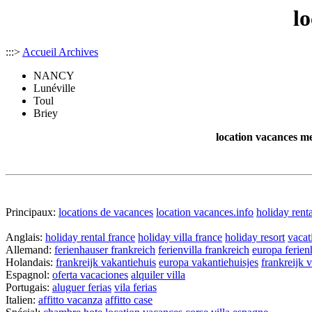
l
:::>
Accueil Archives
NANCY
Lunéville
Toul
Briey
location vacances me
Principaux:
locations de vacances
location vacances.info
holiday renta
Anglais:
holiday rental france
holiday villa france
holiday resort
vacat
Allemand:
ferienhauser frankreich
ferienvilla frankreich
europa ferien
Holandais:
frankreijk vakantiehuis
europa vakantiehuisjes
frankreijk 
Espagnol:
oferta vacaciones
alquiler villa
Portugais:
aluguer ferias
vila ferias
Italien:
affitto vacanza
affitto case