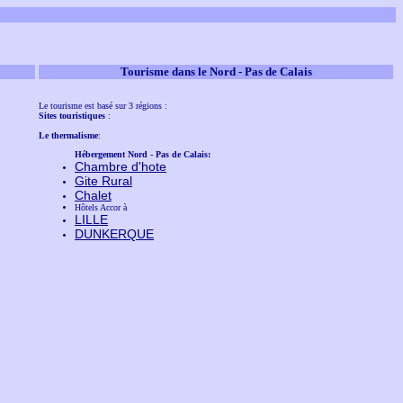
Tourisme dans le Nord - Pas de Calais
Le tourisme est basé sur 3 régions :
Sites touristiques
:
Le thermalisme
:
Hébergement Nord - Pas de Calais:
Chambre d'hote
Gite Rural
Chalet
Hôtels Accor à
LILLE
DUNKERQUE