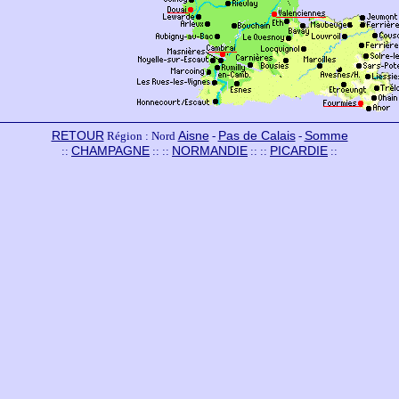
RETOUR
Aisne
Pas de Calais
Somme
Région : Nord
-
-
CHAMPAGNE
NORMANDIE
PICARDIE
::
:: ::
:: ::
::