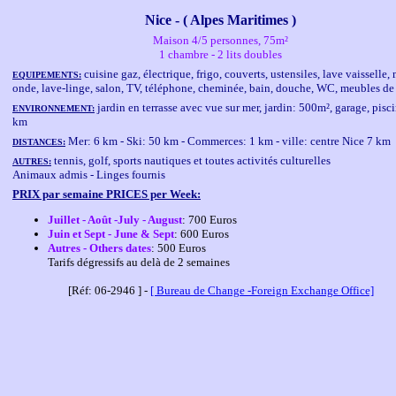
Nice - ( Alpes Maritimes )
Maison 4/5 personnes, 75m²
1 chambre - 2 lits doubles
cuisine gaz, électrique, frigo, couverts, ustensiles, lave vaisselle,
EQUIPEMENTS:
onde, lave-linge, salon, TV, téléphone, cheminée, bain, douche, WC, meubles de
jardin en terrasse avec vue sur mer, jardin: 500m², garage, pisc
ENVIRONNEMENT:
km
Mer: 6 km - Ski: 50 km - Commerces: 1 km - ville: centre Nice 7 km
DISTANCES:
tennis, golf, sports nautiques et toutes activités culturelles
AUTRES:
Animaux admis - Linges fournis
PRIX par semaine PRICES per Week:
Juillet - Août -July - August
: 700 Euros
Juin et Sept - June & Sept
: 600 Euros
Autres - Others dates
: 500 Euros
Tarifs dégressifs au delà de 2 semaines
[Réf: 06-2946 ] -
[ Bureau de Change -Foreign Exchange Office]