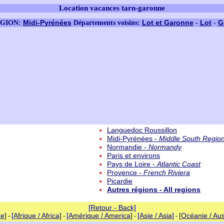
Location vacances tarn-garonne
Midi-Pyrénées
Lot et Garonne
Lot
G
GION:
Départements voisins:
-
-
Languedoc Roussillon
Midi-Pyrénées -
Middle South Regio
Normandie -
Normandy
Paris et environs
Pays de Loire -
Atlantic Coast
Provence -
French Riviera
Picardie
Autres régions - All regions
[Retour - Back]
e]
[Afrique / Africa]
[Amérique / America]
[Asie / Asia]
[Océanie / Aus
-
-
-
-