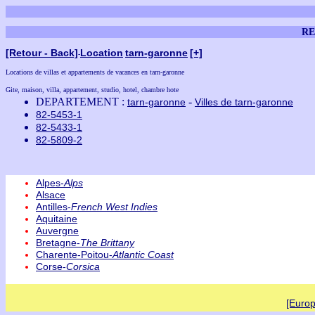
RE
[Retour - Back]
Location
tarn-garonne
[+]
-
Locations de villas et appartements de vacances en tarn-garonne
Gite, maison, villa, appartement, studio, hotel, chambre hote
DEPARTEMENT :
-
tarn-garonne
Villes de tarn-garonne
82-5453-1
82-5433-1
82-5809-2
Alpes-
Alps
Alsace
Antilles-
French West Indies
Aquitaine
Auvergne
Bretagne-
The Brittany
Charente-Poitou-
Atlantic Coast
Corse-
Corsica
[Europ