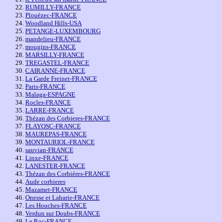
RUMILLY-FRANCE
Plouézec-FRANCE
Woodland Hills-USA
PETANGE-LUXEMBOURG
mandelieu-FRANCE
mougins-FRANCE
MARSILLY-FRANCE
TREGASTEL-FRANCE
CAIRANNE-FRANCE
La Garde Freinet-FRANCE
Paris-FRANCE
Malaga-ESPAGNE
Rocles-FRANCE
LARRE-FRANCE
Thézan des Corbieres-FRANCE
FLAYOSC-FRANCE
MAUREPAS-FRANCE
MONTAURIOL-FRANCE
sauvian-FRANCE
Linxe-FRANCE
LANESTER-FRANCE
Thézan des Corbières-FRANCE
Aude corbieres
Mazamet-FRANCE
Onesse et Laharie-FRANCE
Les Houches-FRANCE
Verdun sur Doubs-FRANCE
Le Roc-FRANCE