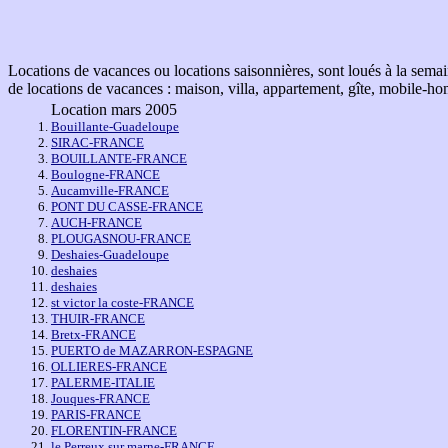
Locations de vacances ou locations saisonnières, sont loués à la semai
de locations de vacances : maison, villa, appartement, gîte, mobile-ho
Location mars 2005
Bouillante-Guadeloupe
SIRAC-FRANCE
BOUILLANTE-FRANCE
Boulogne-FRANCE
Aucamville-FRANCE
PONT DU CASSE-FRANCE
AUCH-FRANCE
PLOUGASNOU-FRANCE
Deshaies-Guadeloupe
deshaies
deshaies
st victor la coste-FRANCE
THUIR-FRANCE
Bretx-FRANCE
PUERTO de MAZARRON-ESPAGNE
OLLIERES-FRANCE
PALERME-ITALIE
Jouques-FRANCE
PARIS-FRANCE
FLORENTIN-FRANCE
le Perreux sur marne-FRANCE