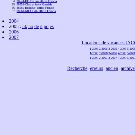
38544-DE Freitas- affitto Francia
38559-Chetty- isole Maurizie
38560-feugueur- affitto Francia
38561-NICOLAI- affitto Francia
2004
2005 :
uk
ho
de
it
po
es
2006
2007
Locations de vacances [A
1-2005
2-2005
3-2005
4-2005
5-200
1-2006
2-2006
3-2006
4-2006
5-200
1-2007
2-2007
3-2007
4-2007
5-200
Recherche
-
erreurs
-
ancien
-
archive