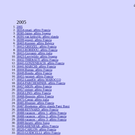
2005
2005
38354-cesari- affitto Francia
38385-Jaime- affitto Spagna
38391-van kerkwijk- affitto olanda
38399-goupil- affitto Francia
38403-Kusterer- affitto Belgica
38412-GRIOZEL- affitto Francia
38413-ROBIDOU- affitto Francia
38415-Giovanni- affitto italia
38423-Leovigildo- affitto Spagna
38432-THIEBAUT- affitto Francia
38441-GONZENBACH- affitto Francia
38441-MARCHI- affitto Francia
38444-Bureau- affitto Francia
38449-Bondu- affitto Francia
38451-jacomet- affitto Francia
38452-LunedOr- affitto MAROCCO
38454-PARCHEMINER- affitto Francia
38457-MION- affitto Francia
38457-steiner- affitto Francia
38458-LINO- affitto Francia
38468-Houssin- affitto Francia
38475-Caprai- affitto italia
38485-Bluntzer- affitto Francia
38487-Broekema- affitto olanda Paesi Bassi
38488-REYNARD- affitto Francia
38488-vacances - affitto 1- affitto Francia
38488-vacances - affitto 2- affitto Francia
38488-vacances - affitto 3- affitto Francia
38489-Incutti- affitto Suiça
38490-KHENIFAR- affitto Francia
38520-CARLON- affitto Francia
38533-GUIDICELLI- affitto Francia