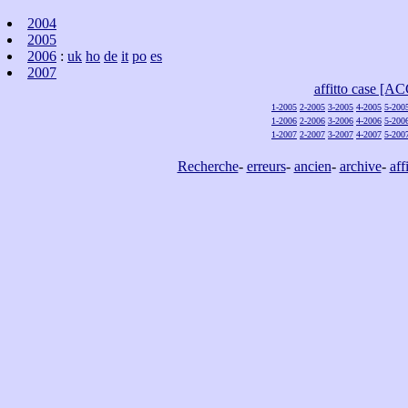
2004
2005
2006
:
uk
ho
de
it
po
es
2007
affitto case [
1-2005
2-2005
3-2005
4-2005
5-200
1-2006
2-2006
3-2006
4-2006
5-200
1-2007
2-2007
3-2007
4-2007
5-200
Recherche
-
erreurs
-
ancien
-
archive
-
aff