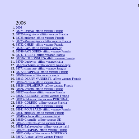
2006
2006
38724-Delmas- affitto vacanze Francia
38725-boughalem- affitto vacanze Francia
38725-mahrane- affitto vacanze Francia
38725-Monsaingeon- affitto vacanze Francia
38732-CHRIS- affitto vacanze Francia
38737-Parc- affitto vacanze Camping
38746-PATSOURIS- affitto vacanze Francia
38747-THIERY- affitto vacanze Francia
38758-COLLONGUES- affitto vacanze Francia
38760-Ludovica- affitto vacanze italia
38769-tachoires- affitto vacanze Guadeloupe
38771-steenhaut- affitto vacanze Spagna
38772-SPAPPERI- affitto vacanze Francia
38800-Steve- affitto vacanze grecia
38813-DERNY-VANNESTE- affitto vacanze Francia
38814-Nicosia- affitto vacanze italië
38826-LEPLAIDEUR- affitto vacanze Francia
38826-leonetti- affitto vacanze Francia
38827-romdane- affitto vacanze Francia
38832-REBBOUH- affitto vacanze Francia
38833-Helder- affitto vacanze PORTUGAL
38834-GORREC- affitto vacanze Francia
38835-ALRIC- affitto vacanze Francia
38841-POUSSARD- affitto vacanze Francia
38847-marques- affitto vacanze Francia
38848-rachele- affitto vacanze italië
38850-Chantelle- affitto vacanze UK
38852-BRIERE- affitto vacanze Francia
38852-Zafrakopoulos- affitto vacanze italië
38869-CHAPUIS- affitto vacanze Francia
38871-Gély- affitto vacanze MOROKKO
38872-Alonso- affitto vacanze Francia